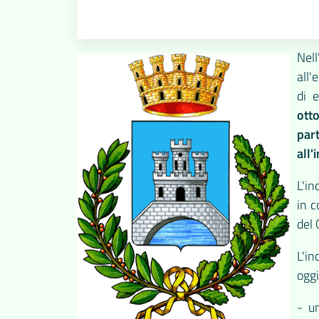
Nel
all
di 
ott
par
all'
L'in
in c
del
L'in
oggi
- un