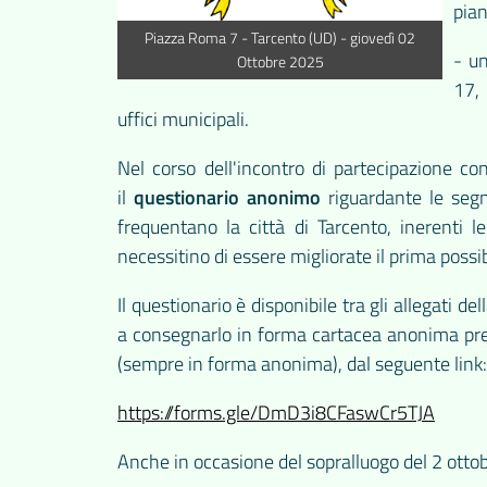
pian
Piazza Roma 7 - Tarcento (UD) - giovedì 02
- un
Ottobre 2025
17, 
uffici municipali.
Nel corso dell'incontro di partecipazione co
il
questionario anonimo
riguardante le segna
frequentano la città di Tarcento, inerenti le
necessitino di essere migliorate il prima possi
Il questionario è disponibile tra gli allegati de
a consegnarlo in forma cartacea anonima press
(sempre in forma anonima), dal seguente link
https://forms.gle/DmD3i8CFaswCr5TJA
Anche in occasione del sopralluogo del 2 ottob