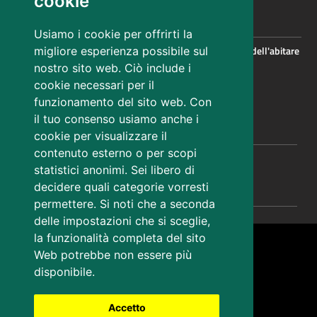
cookie
CONTATTI
Usiamo i cookie per offrirti la
Servizio politiche per la rigenerazione urbana, la qualita' dell'abitare
migliore esperienza possibile sul
e le infrastrutture per l'istruzione
nostro sito web. Ciò include i
TRIESTE - Via Carducci, 6
cookie necessari per il
funzionamento del sito web. Con
territorio@certregione.fvg.it
il tuo consenso usiamo anche i
CONTATTI
cookie per visualizzare il
contenuto esterno o per scopi
statistici anonimi. Sei libero di
AMMINISTRAZIONE TRASPARENTE
decidere quali categorie vorresti
permettere. Si noti che a seconda
delle impostazioni che si sceglie,
Sezione Link Utili
la funzionalità completa del sito
Note legali
Web potrebbe non essere più
Privacy
disponibile.
Cookies
Mappa del sito
Accetto