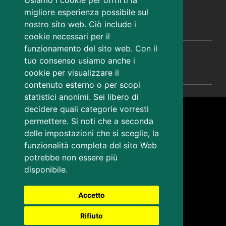
Usiamo i cookie per offrirti la
territorio@certregione.fvg.it
migliore esperienza possibile sul
nostro sito web. Ciò include i
CONTATTI
cookie necessari per il
funzionamento del sito web. Con il
AMMINISTRAZIONE TRASPARENTE
tuo consenso usiamo anche i
cookie per visualizzare il
contenuto esterno o per scopi
statistici anonimi. Sei libero di
Sezione Link Utili
decidere quali categorie vorresti
Note legali
permettere. Si noti che a seconda
Privacy
delle impostazioni che si sceglie, la
Cookies
funzionalità completa del sito Web
Mappa del sito
potrebbe non essere più
disponibile.
Accessibilità
cambio preferenze cookie
Accetto
Rifiuto