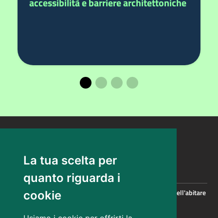
accessibilità e barriere architettoniche
La tua scelta per
CONTATTI
quanto riguarda i
Servizio politiche per la rigenerazione urbana, la qualita' dell'abitare
cookie
e le infrastrutture per l'istruzione
TRIESTE - Via Carducci, 6